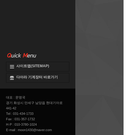
Q
uick
M
enu
사이트맵(SITEMAP)
다아라 기계장터 바로가기
대표 : 문명국
경기 화성시 만세구 남양읍 현대기아로
441-42
Tel : 031-434-1733
Fax : 031-357-1732
H·P : 010-3780-1024
E-mail :
moon1430@naver.com