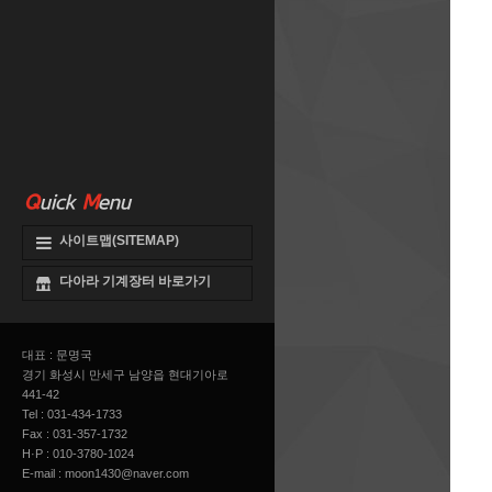
Q
uick
M
enu
사이트맵(SITEMAP)
다아라 기계장터 바로가기
대표 : 문명국
경기 화성시 만세구 남양읍 현대기아로
441-42
Tel : 031-434-1733
Fax : 031-357-1732
H·P : 010-3780-1024
E-mail :
moon1430@naver.com