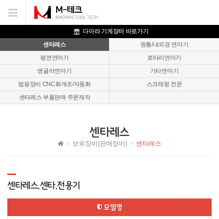
이메일을
입력하시면
답변
다아라 기계장터 바로가기
등록
센타레스
원통/내외경 연마기
시
평면연마기
로타리연마기
답변이
이메일로
앵굴러연마기
기타연마기
전송됩니다.
범용장비 CNC화개조/자동화
스크래핑 전문
센타레스 부품판매 주문제작
센타레스
보유장비(판매장비)
센타레스
센타레스.센타.전용기
모델명