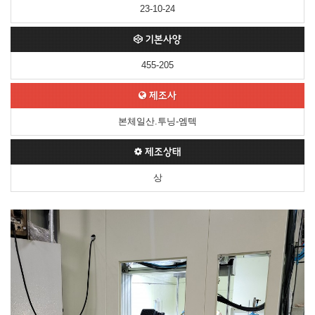
23-10-24
기본사양
455-205
제조사
본체일산.투닝-엠텍
제조상태
상