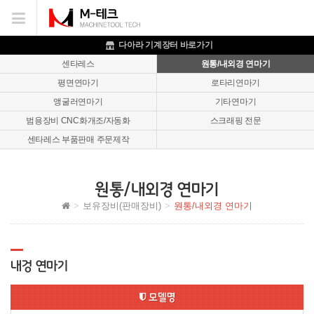
이메일을
입력하시면
답변
다아라 기계장터 바로가기
등록
센타레스
원통/내외경 연마기
시
평면연마기
로타리연마기
답변이
이메일로
앵굴러연마기
기타연마기
전송됩니다.
범용장비 CNC화개조/자동화
스크래핑 전문
센타레스 부품판매 주문제작
원통/내외경 연마기
보유장비(판매장비)
원통/내외경 연마기
내겅 연마기
모델명