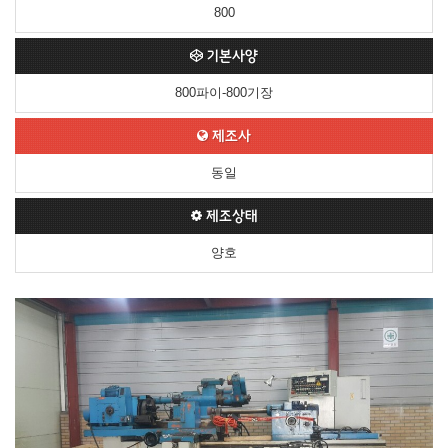
800
기본사양
800파이-800기장
제조사
동일
제조상태
양호