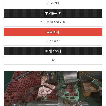
21-2-29-1
기본사양
스핀들.메탈베어링
제조사
일산-국산
제조상태
상