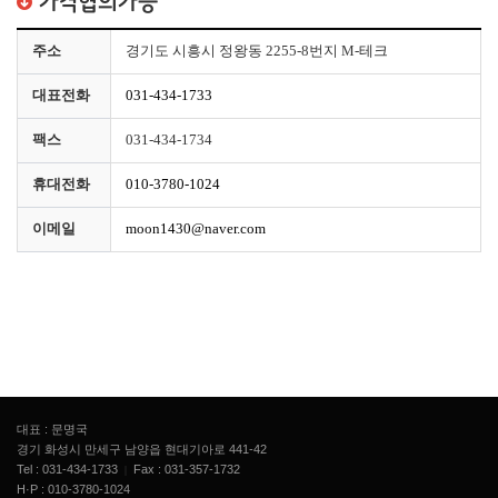
가격협의가능
주소
경기도 시흥시 정왕동 2255-8번지 M-테크
대표전화
031-434-1733
팩스
031-434-1734
휴대전화
010-3780-1024
이메일
moon1430@naver.com
대표 : 문명국
경기 화성시 만세구 남양읍 현대기아로 441-42
Tel :
031-434-1733
Fax : 031-357-1732
H·P :
010-3780-1024