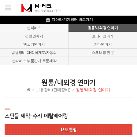
이메일을
입력하시면
답변
다아라 기계장터 바로가기
등록
센타레스
원통/내외경 연마기
시
평면연마기
로타리연마기
답변이
이메일로
앵굴러연마기
기타연마기
전송됩니다.
범용장비 CNC화개조/자동화
스크래핑 전문
센타레스 부품판매 주문제작
원통/내외경 연마기
보유장비(판매장비)
원통/내외경 연마기
스핀들 제작-수리 메탈베어링
모델명