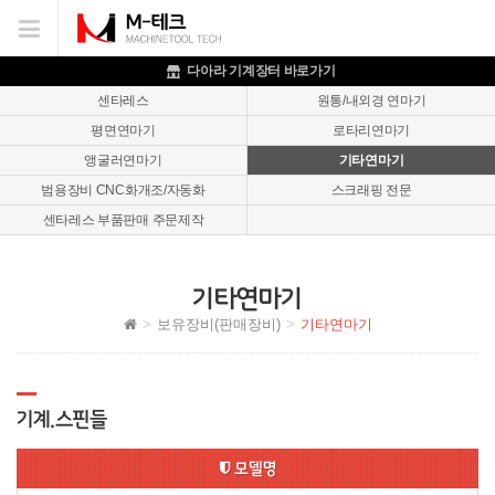
이메일을
입력하시면
답변
다아라 기계장터 바로가기
등록
센타레스
원통/내외경 연마기
시
평면연마기
로타리연마기
답변이
이메일로
앵굴러연마기
기타연마기
전송됩니다.
범용장비 CNC화개조/자동화
스크래핑 전문
센타레스 부품판매 주문제작
기타연마기
보유장비(판매장비)
기타연마기
기계.스핀들
모델명