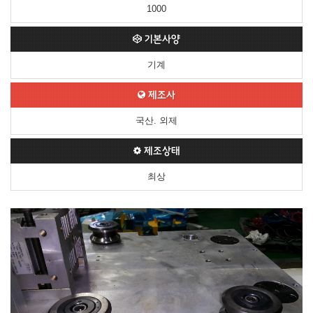
1000
기본사양
기계
제조사
국산. 외제
제조상태
최상