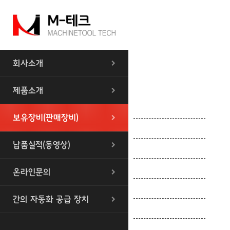
회사소개
제품소개
센타레스
보유장비(판매장비)
원통/내외경 연마기
납품실적(동영상)
평면연마기
로타리연마기
온라인문의
앵굴러연마기
간의 자동화 공급 장치
기타연마기
범용장비