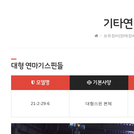
기타연
보유장비(판매장비
대형 연마기스핀들
모델명
기본사양
21-2-29-6
대형스핀 본체