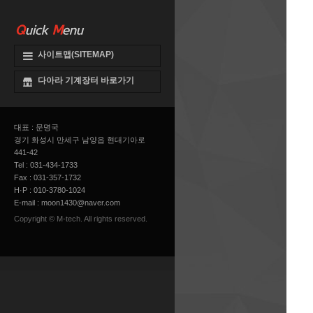
Q
uick
M
enu
사이트맵(SITEMAP)
다아라 기계장터 바로가기
대표 : 문명국
경기 화성시 만세구 남양읍 현대기아로
441-42
Tel : 031-434-1733
Fax : 031-357-1732
H·P : 010-3780-1024
E-mail :
moon1430@naver.com
Copyright © M-tech. All rights reserved.