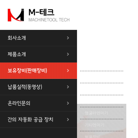
회사소개
제품소개
센타레스
보유장비(판매장비)
원통/내외경 연마기
납품실적(동영상)
평면연마기
로타리연마기
온라인문의
앵굴러연마기
간의 자동화 공급 장치
기타연마기
범용장비