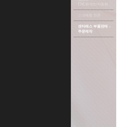
CNC화개조/자동화
스크래핑 전문
센타레스 부품판매
주문제작