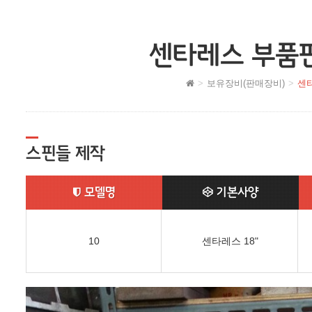
센타레스 부품
보유장비(판매장비)
센
스핀들 제작
모델명
기본사양
10
센타레스 18"