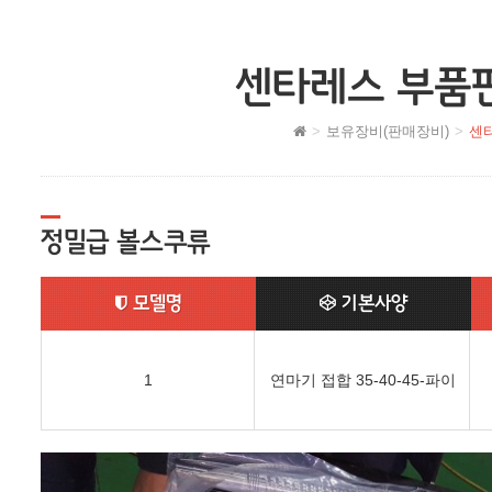
센타레스 부품
보유장비(판매장비)
센
정밀급 볼스쿠류
모델명
기본사양
1
연마기 접합 35-40-45-파이