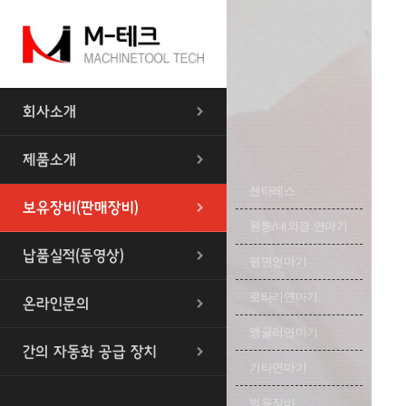
회사소개
제품소개
센타레스
보유장비(판매장비)
원통/내외경 연마기
납품실적(동영상)
평면연마기
로타리연마기
온라인문의
앵굴러연마기
간의 자동화 공급 장치
기타연마기
범용장비