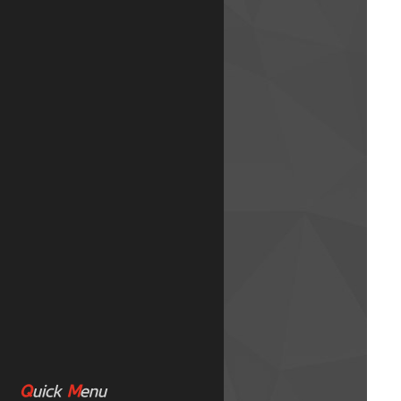
Q
uick
M
enu