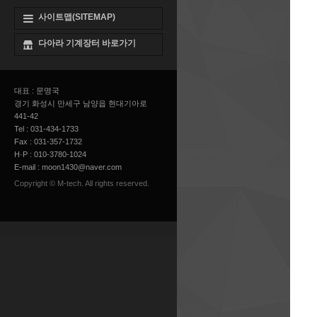
사이트맵(SITEMAP)
다아라 기계장터 바로가기
대표 : 문명국
경기 화성시 만세구 남양읍 현대기아로
441-42
Tel : 031-434-1733
Fax : 031-357-1732
H·P : 010-3780-1024
E-mail :
moon1430@naver.com
Copyright © M-tech. All rights reserved.