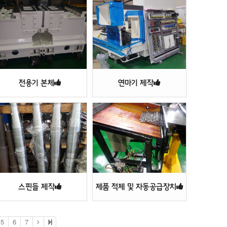
전용기 본체
연마기 제작
스핀들 제작
제품 적제 및 자동공급장치
5
6
7