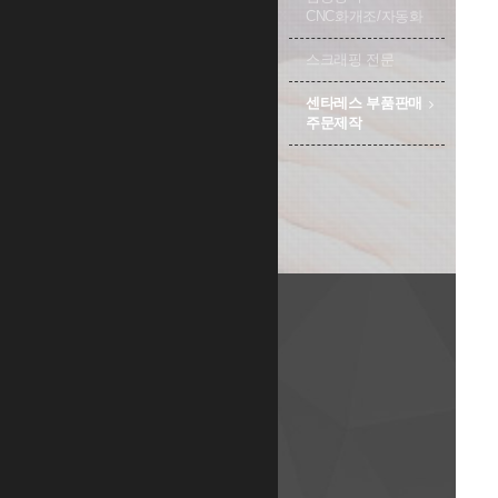
CNC화개조/자동화
스크래핑 전문
센타레스 부품판매
주문제작