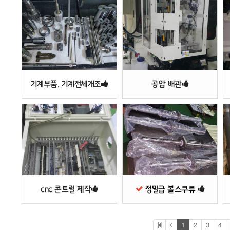
기계부품, 기계전체개조
공압 배관
cnc 콘트럴 제작
정밀급 볼스쿠류
1
2
3
4