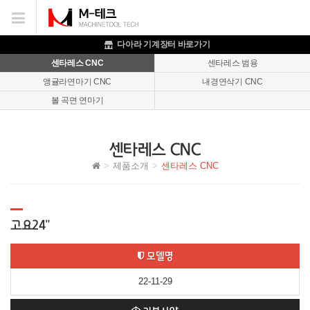
이메일을
입력하시면
답변
다아라 기계장터 바로가기
등록
센타레스 CNC
센타레스 범용
시
앵귤라연마기 CNC
내경연삭기 CNC
답변이
이메일로
볼 곡면 연마기
전송됩니다.
센타레스 CNC
제품소개
센타레스 CNC
고요24"
모델명
22-11-29