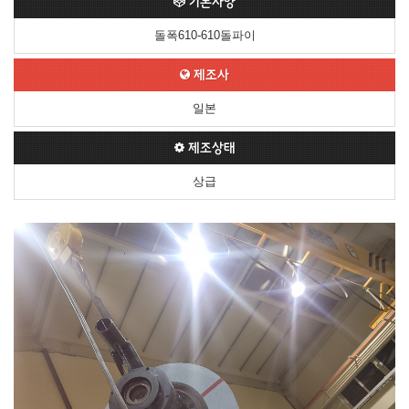
기본사양
돌폭610-610돌파이
제조사
일본
제조상태
상급