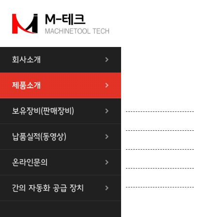
회사소개
제품소개
센타레스 CNC
보유장비(판매장비)
센타레스 범용
납품실적(동영상)
앵귤라연마기 CNC
내경연삭기 CNC
온라인문의
볼 곡면 연마기
간의 자동화 공급 장치