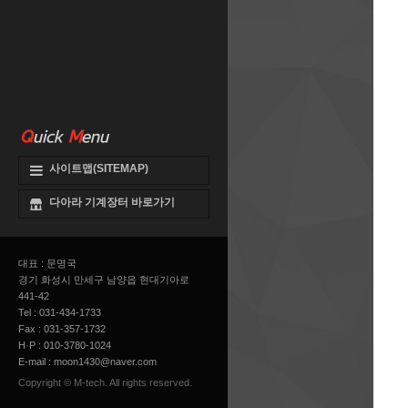
Q
uick
M
enu
사이트맵(SITEMAP)
다아라 기계장터 바로가기
대표 : 문명국
경기 화성시 만세구 남양읍 현대기아로
441-42
Tel : 031-434-1733
Fax : 031-357-1732
H·P : 010-3780-1024
E-mail :
moon1430@naver.com
Copyright © M-tech. All rights reserved.