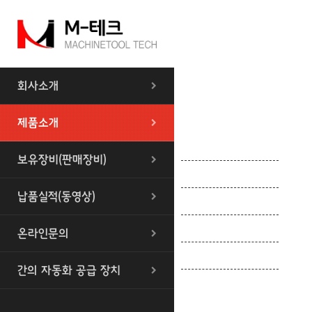
회사소개
제품소개
센타레스 CNC
보유장비(판매장비)
센타레스 범용
납품실적(동영상)
앵귤라연마기 CNC
내경연삭기 CNC
온라인문의
볼 곡면 연마기
간의 자동화 공급 장치