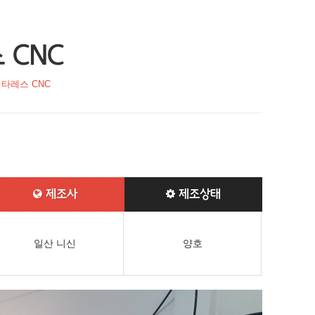
 CNC
타레스 CNC
제조사
제조상태
일산 니신
양호