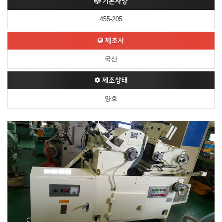
기본사양
455-205
제조사
국산
제조상태
양호