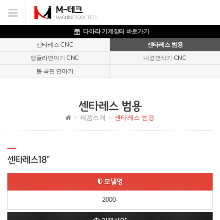
이메일을
입력하시면
답변
다아라 기계장터 바로가기
등록
센타레스 CNC
센타레스 범용
시
앵귤라연마기 CNC
내경연삭기 CNC
답변이
이메일로
볼 곡면 연마기
전송됩니다.
센타레스 범용
제품소개
센타레스 범용
센타레스18"
모델명
2000-