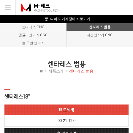
이메일을
입력하시면
답변
다아라 기계장터 바로가기
등록
센타레스 CNC
센타레스 범용
시
앵귤라연마기 CNC
내경연삭기 CNC
답변이
이메일로
볼 곡면 연마기
전송됩니다.
센타레스 범용
제품소개
센타레스 범용
센타레스18"
모델명
00-21-11-0