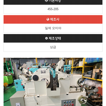
기본사양
455-205
제조사
일제 오미야
제조상태
상급