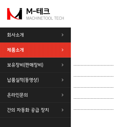
회사소개
제품소개
센타레스 CNC
보유장비(판매장비)
센타레스 범용
납품실적(동영상)
앵귤라연마기 CNC
내경연삭기 CNC
온라인문의
볼 곡면 연마기
간의 자동화 공급 장치