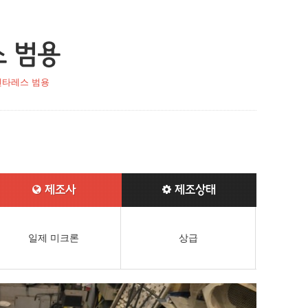
 범용
센타레스 범용
제조사
제조상태
일제 미크론
상급