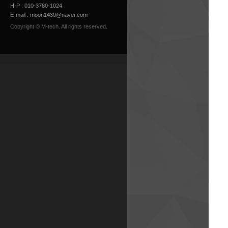
H·P : 010-3780-1024
E-mail :
moon1430@naver.com
Copyright © M-tech. All rights reserved.