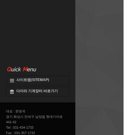
Q
uick
M
enu
사이트맵(SITEMAP)
다아라 기계장터 바로가기
대표 : 문명국
경기 화성시 만세구 남양읍 현대기아로
441-42
Tel : 031-434-1733
Fax : 031-357-1732