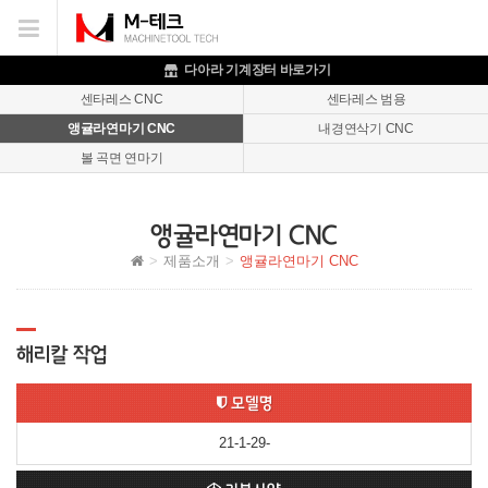
이메일을
입력하시면
답변
다아라 기계장터 바로가기
등록
센타레스 CNC
센타레스 범용
시
앵귤라연마기 CNC
내경연삭기 CNC
답변이
이메일로
볼 곡면 연마기
전송됩니다.
앵귤라연마기 CNC
제품소개
앵귤라연마기 CNC
해리칼 작업
모델명
21-1-29-