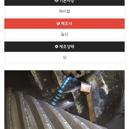
기본사양
해리칼
제조사
일산
제조상태
상