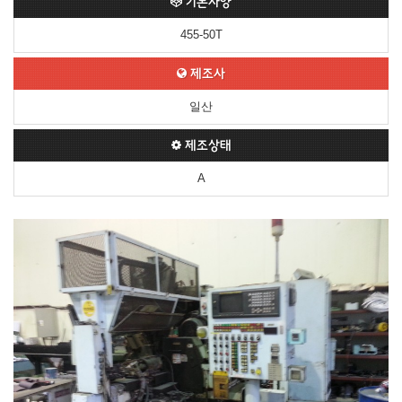
기본사양
455-50T
제조사
일산
제조상태
A