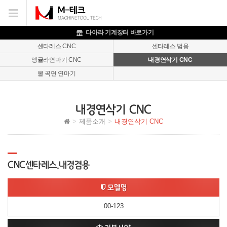
이메일을
입력하시면
답변
다아라 기계장터 바로가기
등록
센타레스 CNC
센타레스 범용
시
앵귤라연마기 CNC
내경연삭기 CNC
답변이
이메일로
볼 곡면 연마기
전송됩니다.
내경연삭기 CNC
제품소개
내경연삭기 CNC
CNC센타레스.내경겸용
모델명
00-123